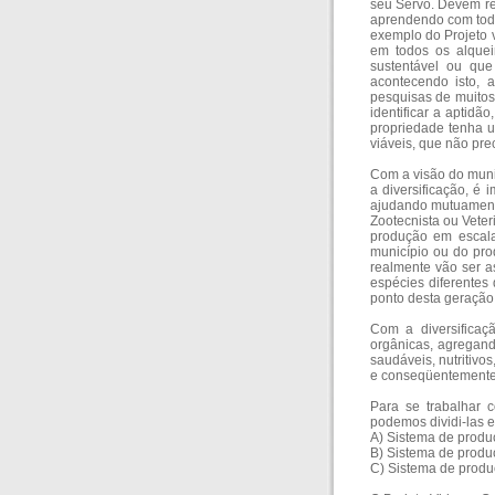
seu Servo. Devem re
aprendendo com todo
exemplo do Projeto 
em todos os alquei
sustentável ou que
acontecendo isto, 
pesquisas de muitos
identificar a aptidã
propriedade tenha 
viáveis, que não pre
Com a visão do muni
a diversificação, é 
ajudando mutuamente
Zootecnista ou Veter
produção em escala
município ou do prod
realmente vão ser a
espécies diferentes 
ponto desta geração 
Com a diversificaç
orgânicas, agregand
saudáveis, nutritivo
e conseqüentemente 
Para se trabalhar c
podemos dividi-las e
A) Sistema de produç
B) Sistema de produç
C) Sistema de produç