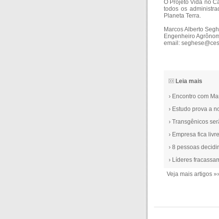
O Projeto Vida no C
todos os administra
Planeta Terra.
Marcos Alberto Segh
Engenheiro Agrôno
email: seghese@ces
Leia mais
› Encontro com Mar
› Estudo prova a n
› Transgênicos se
› Empresa fica livr
› 8 pessoas decidi
› Líderes fracass
Veja mais artigos »