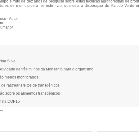
ampo é fruto de dez anos de pesquisa sobre estas técnicas agroflorestais de pro
dores de municípios a ler este livro, que está à disposição do Partido Verde 
ese - Autor
mo
umar.br
ina Silva
ocividade de três milhos da Monsanto para o organismo
rão menos monitorados
e de rastrear efeitos de transgênicos
rão sobre os alimentos transgênicos
am na COP15
»»