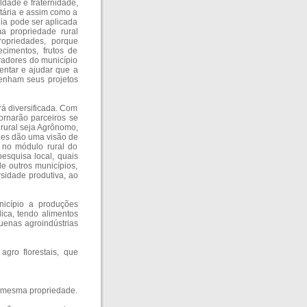
dade e fraternidade,
tária e assim como a
ia pode ser aplicada
a propriedade rural
ropriedades, porque
cimentos, frutos de
radores do município
ientar e ajudar que a
enham seus projetos
á diversificada. Com
tornarão parceiros se
rural seja Agrônomo,
lhes dão uma visão de
 no módulo rural do
pesquisa local, quais
e outros municípios,
rsidade produtiva, ao
nicípio a produções
ica, tendo alimentos
quenas agroindústrias
agro florestais, que
a mesma propriedade.