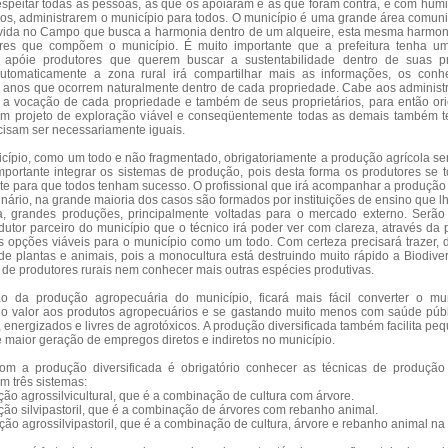
speitar todas as pessoas, as que os apoiaram e as que foram contra, e com humil
s, administrarem o município para todos. O município é uma grande área comuni
vida no Campo que busca a harmonia dentro de um alqueire, esta mesma harmon
res que compõem o município. É muito importante que a prefeitura tenha um
 apóie produtores que querem buscar a sustentabilidade dentro de suas p
automaticamente a zona rural irá compartilhar mais as informações, os conhe
 anos que ocorrem naturalmente dentro de cada propriedade. Cabe aos administ
o, a vocação de cada propriedade e também de seus proprietários, para então or
um projeto de exploração viável e conseqüentemente todas as demais também t
cisam ser necessariamente iguais.
cípio, como um todo e não fragmentado, obrigatoriamente a produção agrícola ser
importante integrar os sistemas de produção, pois desta forma os produtores se 
 para que todos tenham sucesso. O profissional que irá acompanhar a produção 
inário, na grande maioria dos casos são formados por instituições de ensino que 
, grandes produções, principalmente voltadas para o mercado externo. Serão
utor parceiro do município que o técnico irá poder ver com clareza, através da 
s opções viáveis para o município como um todo. Com certeza precisará trazer, d
de plantas e animais, pois a monocultura está destruindo muito rápido a Biodive
de produtores rurais nem conhecer mais outras espécies produtivas.
ão da produção agropecuária do município, ficará mais fácil converter o mu
o valor aos produtos agropecuários e se gastando muito menos com saúde públ
s, energizados e livres de agrotóxicos. A produção diversificada também facilita pe
maior geração de empregos diretos e indiretos no município.
om a produção diversificada é obrigatório conhecer as técnicas de produção 
m três sistemas:
ão agrossilvicultural, que é a combinação de cultura com árvore.
ão silvipastoril, que é a combinação de árvores com rebanho animal.
ão agrossilvipastoril, que é a combinação de cultura, árvore e rebanho animal n