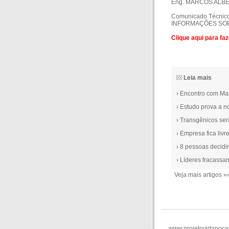
Eng. MARCOS ALB
Comunicado Técnico
INFORMAÇÕES SO
Clique aqui para fa
Leia mais
› Encontro com Mar
› Estudo prova a n
› Transgênicos se
› Empresa fica livr
› 8 pessoas decidi
› Líderes fracass
Veja mais artigos »
www.projetovidanoc