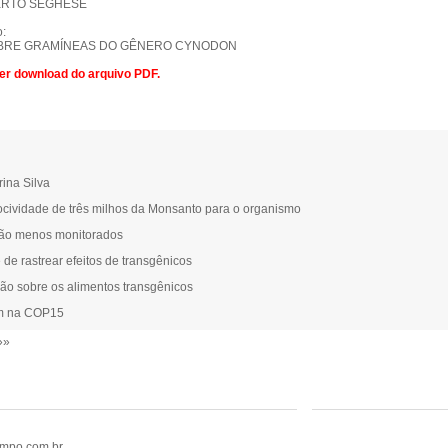
ERTO SEGHESE
:
BRE GRAMÍNEAS DO GÊNERO CYNODON
zer download do arquivo PDF.
ina Silva
ocividade de três milhos da Monsanto para o organismo
rão menos monitorados
e de rastrear efeitos de transgênicos
rão sobre os alimentos transgênicos
am na COP15
»»
ampo.com.br