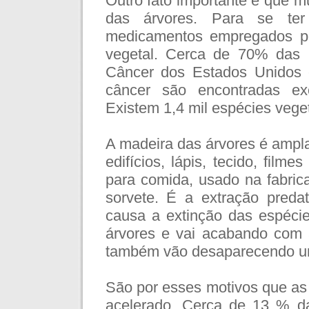
Outro fato importante é que mu
das árvores. Para se te
medicamentos empregados pel
vegetal. Cerca de 70% das pl
Câncer dos Estados Unidos 
câncer são encontradas excl
Existem 1,4 mil espécies vege
A madeira das árvores é ampl
edifícios, lápis, tecido, film
para comida, usado na fabrica
sorvete. É a extração predat
causa a extinção das espéci
árvores e vai acabando com a
também vão desaparecendo u
São por esses motivos que as
acelerado. Cerca de 13 % da 