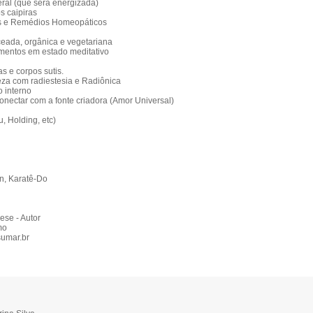
ral (que será energizada)
s caipiras
is e Remédios Homeopáticos
ceada, orgânica e vegetariana
imentos em estado meditativo
s e corpos sutis.
eza com radiestesia e Radiônica
o interno
onectar com a fonte criadora (Amor Universal)
, Holding, etc)
n, Karatê-Do
ese - Autor
mo
umar.br