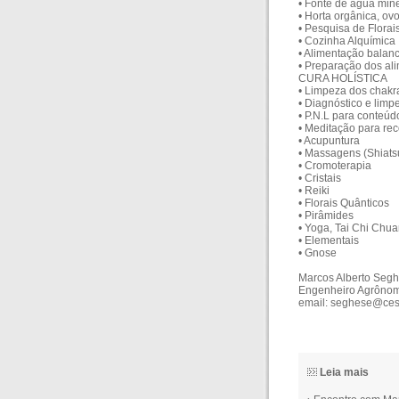
• Fonte de água mine
• Horta orgânica, ovo
• Pesquisa de Flora
• Cozinha Alquímica
• Alimentação balan
• Preparação dos al
CURA HOLÍSTICA
• Limpeza dos chakra
• Diagnóstico e limp
• P.N.L para conteúd
• Meditação para rec
• Acupuntura
• Massagens (Shiatsu
• Cromoterapia
• Cristais
• Reiki
• Florais Quânticos
• Pirâmides
• Yoga, Tai Chi Chua
• Elementais
• Gnose
Marcos Alberto Segh
Engenheiro Agrôno
email: seghese@ces
Leia mais